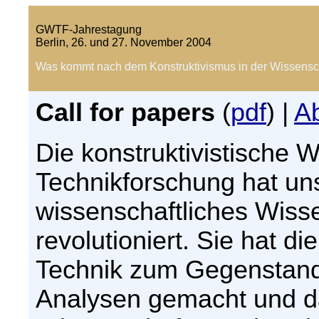
GWTF-Jahrestagung
Berlin, 26. und 27. November 2004
Was kommt nach dem Konstruktivismus in der Wissensc
Call for papers
(
pdf
) |
Ab
Die konstruktivistische 
Technikforschung hat un
wissenschaftliches Wiss
revolutioniert. Sie hat 
Technik zum Gegenstand 
Analysen gemacht und d