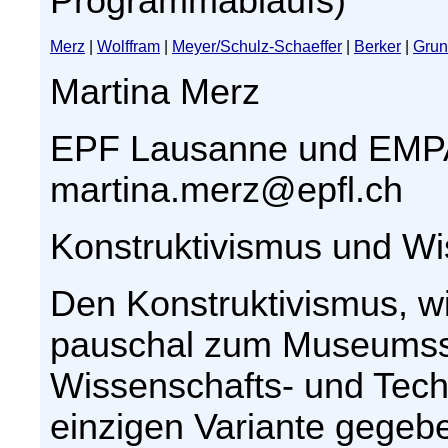
Programmablaufs)
Merz
|
Wolffram
|
Meyer/Schulz-Schaeffer
|
Berker
|
Grun
Martina Merz
EPF Lausanne und EMPA
martina.merz@epfl.ch
Konstruktivismus und Wi
Den Konstruktivismus, wi
pauschal zum Museumsstüc
Wissenschafts- und Techn
einzigen Variante gegeben